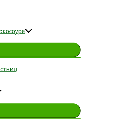
окосоуре
естниц