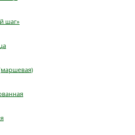
й шаг»
ца
(маршевая)
ованная
ая