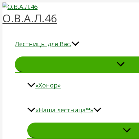
Перейти
к
О.В.А.Л.46
содержимому
Лестницы для Вас.
«Хонор»
«Наша лестница™»