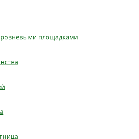
оуровневыми площадками
анства
ей
а
стница