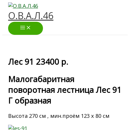
Перейти
к
О.В.А.Л.46
содержимому
Лес 91 23400 р.
Малогабаритная
поворотная лестница Лес 91
Г образная
Высота 270 см , мин.проём 123 х 80 см